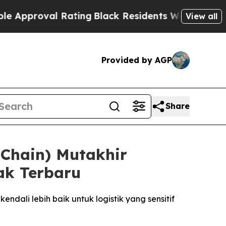
oval Rating
Black Residents Warned of Abusive Co
View all
Provided by AGP
Share
 Chain) Mutakhir
ak Terbaru
ndali lebih baik untuk logistik yang sensitif