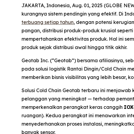
JAKARTA, Indonesia, Aug. 01, 2025 (GLOBE NEWS
kurangnya sistem pendingin yang efektif. Di I
terbuang setiap tahun
, dengan potensi kerugian
pangan, distribusi produk-produk krusial sepert
mempertahankan efektivitas produk. Hal ini se
produk sejak distribusi awal hingga titik akhir.
Geotab Inc. (“Geotab”) bersama afiliasinya, se
pada solusi logistik Rantai Dingin/
Cold Chain
mer
memberikan bisnis visibilitas yang lebih besar,
Solusi
Cold Chain
Geotab terbaru ini menjawab 
pelanggan yang meningkat — terhadap pemantau
memperkenalkan perangkat keras canggih
IOX
ruangan). Kedua perangkat ini menawarkan int
menyederhanakan proses instalasi, meningkatk
banyak sensor.