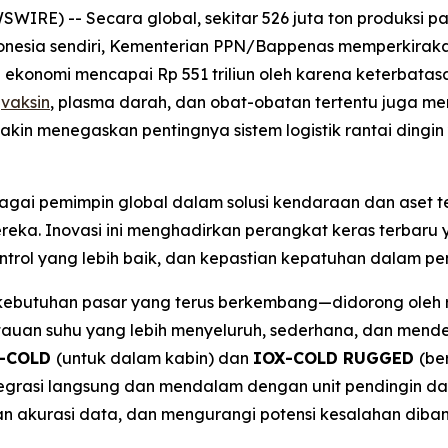
WIRE) -- Secara global, sekitar 526 juta ton produksi p
ndonesia sendiri, Kementerian PPN/Bappenas memperkiraka
 ekonomi mencapai Rp 551 triliun oleh karena keterbatasa
i
vaksin
, plasma darah, dan obat-obatan tertentu juga m
makin menegaskan pentingnya sistem logistik rantai din
bagai pemimpin global dalam solusi kendaraan dan aset 
eka. Inovasi ini menghadirkan perangkat keras terbaru y
 kontrol yang lebih baik, dan kepastian kepatuhan dalam p
kebutuhan pasar yang terus berkembang—didorong oleh r
an suhu yang lebih menyeluruh, sederhana, dan mendet
-COLD
(untuk dalam kabin) dan
IOX-COLD RUGGED
(be
egrasi langsung dan mendalam dengan unit pendingin d
an akurasi data, dan mengurangi potensi kesalahan dib