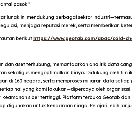
antai pasok.”
gkat lunak ini mendukung berbagai sektor industri—terma
lasi, menjaga reputasi merek, serta memberikan ketena
 tautan berikut
https://www.geotab.com/apac/cold-c
n dan aset terhubung, memanfaatkan analitik data cang
n sekaligus mengoptimalkan biaya. Didukung oleh tim ilm
ggan di 160 negara, serta memproses miliaran data setiap
 setiap hal yang kami lakukan—dipercaya oleh organisas
ar keamanan siber tertinggi. Platform terbuka Geotab d
ap digunakan untuk kendaraan niaga. Pelajari lebih lanju