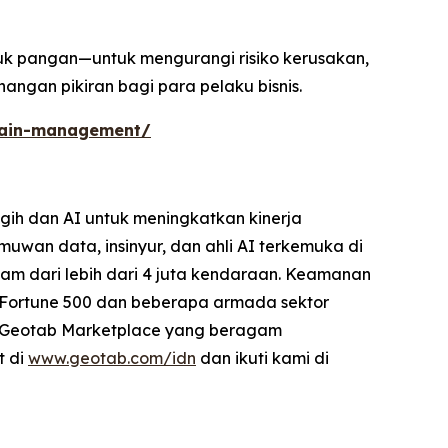
suk pangan—untuk mengurangi risiko kerusakan,
ngan pikiran bagi para pelaku bisnis.
hain-management/
gih dan AI untuk meningkatkan kinerja
uwan data, insinyur, dan ahli AI terkemuka di
 jam dari lebih dari 4 juta kendaraan. Keamanan
i Fortune 500 dan beberapa armada sektor
an Geotab Marketplace yang beragam
t di
www.geotab.com/idn
dan ikuti kami di