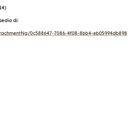
14)
sedia di:
ttachmentNg/0c588647-7086-4f08-8bb4-eb05994db898