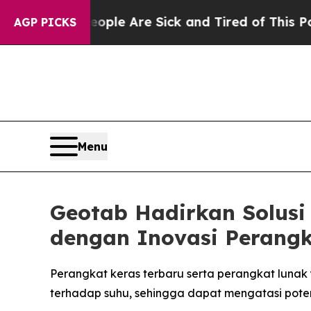
n: “People Are Sick and Tired of This Politics of
AGP PICKS
Menu
Geotab Hadirkan Solusi 
dengan Inovasi Perangk
Perangkat keras terbaru serta perangkat lunak ya
terhadap suhu, sehingga dapat mengatasi poten