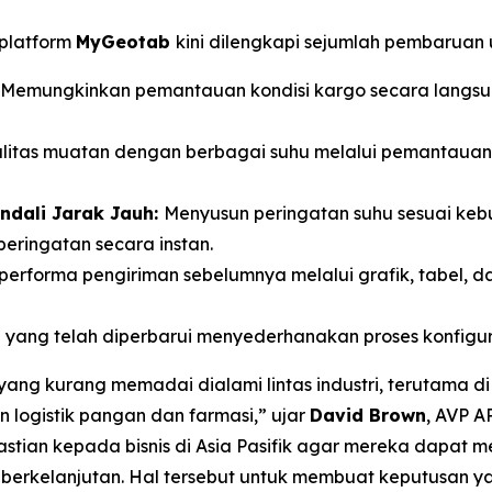
 platform
MyGeotab
kini dilengkapi sejumlah pembaruan
Memungkinkan pemantauan kondisi kargo secara langsu
itas muatan dengan berbagai suhu melalui pemantauan la
endali Jarak Jauh:
Menyusun peringatan suhu sesuai kebu
eringatan secara instan.
performa pengiriman sebelumnya melalui grafik, tabel, da
l
yang telah diperbarui menyederhanakan proses konfigurasi
yang kurang memadai dialami lintas industri, terutama di
an logistik pangan dan farmasi,” ujar
David Brown
, AVP A
stian kepada bisnis di Asia Pasifik agar mereka dapat me
h berkelanjutan. Hal tersebut untuk membuat keputusan y