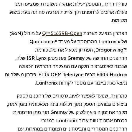
פורץ דרך זה, המספק יעילות אנרגיה משופרת
שמציעה
זמני
פעולה ארוכים
ל
רחפנים
תוך צריכת אנרגיה פחותה בעת
ביצוע
משימות.
הפתרון בנוי על מערכת
Open
-Q™ 5165RB
על מודול (
SoM
)
של
Lantronix
המבוססת על מעבד
Qualcomm®
Dragonwing™
, הפתרון מפעיל את פלטפורמת
הרחפנים
החדשה של
Gremsy
ואת מטען
Lynx
ISR שלה,
שנבנה לאינטגרציה חלקה עם המצלמה התרמית הכפולה
Hadron
640R מבית
Teledyne
FLIR OEM. פתרון משולב זה
נמצא כעת בייצור עם מספר לקוחות
Lantronix
.
פתרון זה, שנועד לאפשר
לאינטגרטורים
של
רחפנים
לספק
ביצועים גבוהים, הספק נמוך ויכולות בינה מלאכותית בזמן אמת,
מקצר את זמן היציאה לשוק של
Gremsy
תוך מתן הזדמנויות
הכנסה ארוכות טווח עבור
Lantronix
במגזרי
הרחפנים
המסחריים והביטחוניים הצומחים במהירות. עם