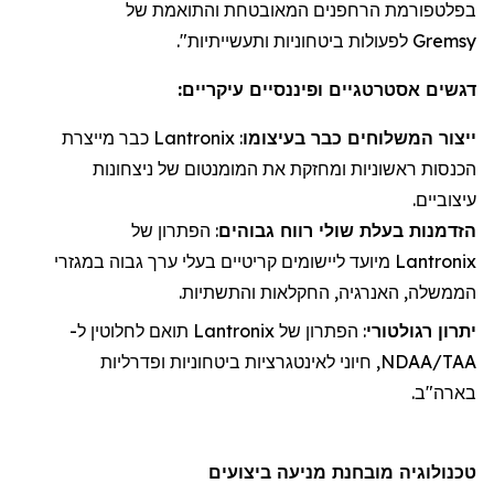
בפלטפורמת
הרחפנים
המאובטחת והתואמת של
Gremsy
לפעולות ביטחוניות ותעשייתיות".
דגשים אסטרטגיים ופיננסיים עיקריים:
ייצור
ה
משלוחי
ם כבר בעיצומו
:
Lantronix
כבר מייצרת
הכנסות ראשוניות ו
מחזקת את
המומנטום של ניצחונות
עיצוביים.
הזדמנות בעלת שולי רווח גבוהים
: הפתרון של
Lantronix
מיועד ליישומים קריטיים בעלי ערך גבוה במגזרי
הממשלה, האנרגיה, החקלאות והתשתיות.
יתרון רגולטורי
: הפתרון של
Lantronix
תואם לחלוטין ל-
NDAA/TAA, חיוני לאינטגרציות ביטחוניות ופדרליות
בארה"ב.
טכנולוגיה מובחנת מניעה ביצועים