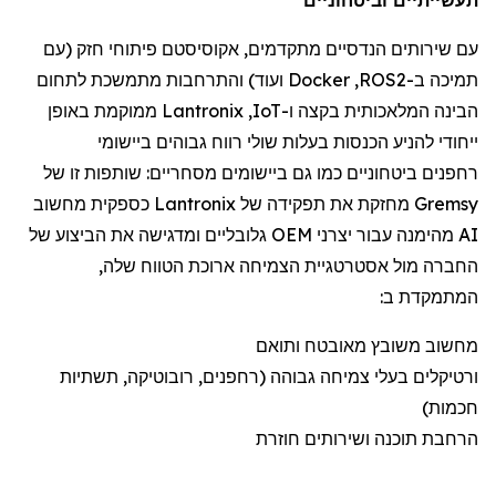
עם שירותי
ם הנדסיים מתקדמים
,
אקוסיסטם
פיתוח
י
חזק (
עם
תמיכה
ב-
ROS2
,
Docker
ועוד) והתרחבות מתמשכת לתחום
הבינה המלאכותית
בקצה
ו-
IoT
,
Lantronix
ממוקמת
באופן
ייחודי להניע הכנסות בעלות שולי רווח גבוהים ביישומי
רחפנים
ביטחוניים
כמו גם
ביישומי
ם
מסחריים:
שותפות זו של
Gremsy
מחזקת את תפקידה של
Lantronix
כספקית מחשוב
AI מהימנה עבור יצרני OEM גלובליים ומדגישה את הביצוע של
החברה מול אסטרטגיית הצמיחה ארוכת הטווח שלה,
המתמקדת ב:
מחשוב משובץ מאובטח ותואם
ורטיקלים
בעלי צמיחה גבוהה (
רחפנים
, רובוטיקה, תשתיות
חכמות)
הרחבת תוכנה ושירותים חוזרת