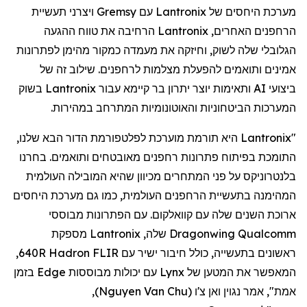
מערכת היחסים של
Lantronix
עם
Gremsy
ויצרני תעשיית
הרחפנים
האחרים,
Lantronix
הרחיבה את טווח ההגעה
הגלובלי שלה לשוק, וחיזקה את מעמדה כמקור מהימן לפתרונות
אמינים ותואמים להפעלת מצלמות
לרחפנים
. שילוב זה של
ביצועי AI ותאימות יוצר יתרון בר קיימא עבור
Lantronix
בשוק
המערכות הביטחוניות והאוטונומיות המתרחב במהירות.
"
Lantronix
היא תורמת מוערכת לפלטפורמת הדור הבא שלנו,
התומכת בפיתוח פתרונות
רחפנים
מאובטחים ותואמים. בחרנו
בלנטרוניקס
על פני המתחרים מכיוון שהיא המובילה העולמית
המהימנה בתעשיית
הרחפנים
העולמית, כמו גם מערכת היחסים
ארוכת השנים שלה עם
קוואלקום
. עם הפתרונות מבוססי
Qualcomm
Dragonwing
שלה,
Lantronix
מספקת
ראשונים בתעשייה, כולל חיבור ישיר עם FLIR
Hadron
640R,
המאפשר את המטען של
Lynx
עם יכולות מבוססות
Edge
בזמן
אמת", אמר
נגוין
ואן
צ'ו
(
Nguyen Van Chu
)
,