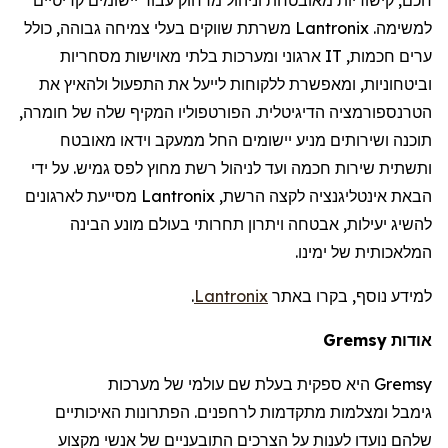
למשימה.
Lantronix
משרתת שווקים בעלי צמיחה גבוהה, כולל
ערים חכמות,
IT
ארגוני ומערכות בלתי מאוישות מסחריות
וביטחוניות, ומאפשרת ללקוחות לייעל את התפעול ולהאיץ את
הטרנספורמציה הדיגיטלית. הפורטפוליו המקיף שלה של חומרה,
תוכנה ושירותים מניע יישומים החל ממעקב וידאו מאובטח
ותשתית שירות חכמה ועד לניהול רשת מחוץ לפס גמיש. על ידי
הבאת אינטליגנציה לקצה הרשת,
Lantronix
מסייעת לארגונים
להשיג יעילות, אבטחה ויתרון תחרותי בעולם מונע הבינה
המלאכותית של ימינו.
למידע נוסף, בקרו באתר
Lantronix
.
אודות
Gremsy
Gremsy
היא ספקית בעלת שם עולמי של מערכות
גימבל
ומצלמות מתקדמות
לרחפנים
. הפתרונות האיכותיים
שלהם נועדו לענות על הצרכים התובעניים של אנשי מקצוע