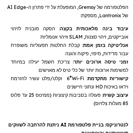
הפלטפורמה של
Gremsy
, המופעלת על ידי פתרון ה-
Edge
AI
של
Lantronix
, מספקת:
עיבוד בינה מלאכותית
ב
קצה
: הסקה מובנית לזיהוי
אובייקטים, זיהוי סצנות,
SLAM
וזיהוי אנומליות
אנליטיקה
בזמן אמת
: קבלת החלטות תפעוליות משופרת
עבור מדידות, מיפוי, פיקוח והגנה
זמני טיסה
ארוכים יותר
: צריכת חשמל יעילה במיוחד
למשימות ארוכות יותר של
כלי טיס לא מאוישים
®
קישוריות מתקדמת
:
Wi-Fi
6
וקלט/פלט עשיר להזרמת
וידאו באיכות
HD
ונתוני חיישנים
עיצוב
קשיח
: פעולה בסביבות קיצוניות (
ממינוס 25 עד פלוס
85 מעלות צלזיוס)
לנטרוניקס
: בניית פלטפורמת AI ניתנת להרחבה לשווקים
תעשייתיים וביטחוניים