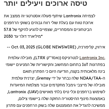
טיסה ארוכים ויעילים יותר
שיתוף פעולה אסטרטגי זה ממצב את Lantronix לצמיחה
ארוכת טווח עם בעלת שולי רווח גבוהים בשווקי הרחפנים
הביטחוניים והמסחריים, שצפויים להגיע להיקף של 57.8
מיליארד דולר עד 2030*
אירווין, קליפורניה, Oct. 03, 2025 (GLOBE NEWSWIRE) --
Inc.
Lantronix
לנטרוניקס
(נאסד"ק:
LTRX
), מובילה עולמית
בפתרונות
IoT
בתחום המחשוב והקישוריות של המניעים יישומי
בינה מלאכותית בקצה,
הודיעה
היום
כי
ה
פתרון תואם
ה
-
NDAA/TAA
שלה
נבחר על ידי
Gremsy
, יצרנית עולמית
מובילה של מייצבי
גימבל
מתקדמים
עבור
מצלמות
המיועדות
לשימוש
ב
רחפנים
וכלי טיס בלתי מאוישים (
UAV
).
Lantronix
,
באמצעות
מינוף ההיסטוריה החזקה שלה ביישומי
צילום
,
ממשיכה
להגדיל
את המומנטום שלה בשוק
הרחפנים
עם פתרון