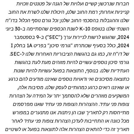
חברות שנרכשו; קשיים ועלויות של הגנה על פטנטים וזכויות
קנייניות אחרות; רמת החוב שלנו, היכולת שלנו לשרת את החוב
שלנו וההגבלות בהסכמי החוב שלנו; וכל גורם נוסף הכלול בדו
"
ח
השנתי שלנו בטופס 10-K לשנת הכספים שהסתיימה ב-30 ביוני
2024, שהוגש לרשות לניירות ערך ("SEC") ב-9 בספטמבר
2024, כולל בסעיף שכותרתו "גורמי סיכון" בפריט 1A בחלק I
של דו
"
ח זה, כמו גם בהגשות הציבוריות האחרות שלנו ל-SEC.
גורמי סיכון נוספים עשויים להיות מזוהים מעת לעת בהגשות
העתידיות שלנו. בנוסף, התוצאות בפועל עשויות להיות שונות
כתוצאה מסיכונים ואי ודאויות נוספים שאיננו מודעים להם כרגע
או שאיננו רואים כרגע כמהותיים לעסק שלנו. מסיבות אלה,
המשקיעים מוזהרים שלא להסתמך יתר על המידה על הצהרות
צופות פני עתיד. ההצהרות הצופות פני עתיד שאנו מפרסמים
מתייחסות רק לתאריך שבו הן ניתנות. אנו מתנערים במפורש
מכל כוונה או התחייבות לעדכן הצהרות צופות פני עתיד לאחר
תאריך זה כדי להתאים הצהרות אלה לתוצאות בפועל או לשינויים