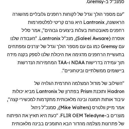
סמנכ"ל
ב-
Gremsy
.
"עם מספר הולך וגדל של לקוחות
רחפנים
גלובליים מהשורה
הראשונה,
Lantronix
היא גורם קריטי לפלטפורמות
רחפנים
מאובטחות בעלות ביצועים גבוהים", אמר סליל
אוסרה
(
Saleel Awsare
)
, מנכ"ל
Lantronix
. "העבודה שלנו
עם
Gremsy
כמו גם עם מספר הולך וגדל של יצרנים ומפתחים
בתעשיית
הרחפנים
מדגימה את היכולת שלנו לספק בקנה מידה
תוך עמידה בדרישות NDAA ו-TAA המחמירות הנדרשות
ביישומים ממשלתיים וביטחוניים".
"השילוב של מודול המצלמה התרמית הגלויה של
Hadron
ותוכנת
Prism
בפתרון של
Lantronix
מביא יכולות
עיבוד אותות תמונה ובינה מלאכותית מתקדמות למכשירי קצה",
אמר מייק
וולטרס
(
Mike Walters
)
, סמנכ"ל ניהול
מוצר
ים
ב-
Teledyne
FLIR OEM. "כעת היא תאיץ את הפיתוח
של פתרונות מצלמה מהדור הבא התומכים בבינה מלאכותית