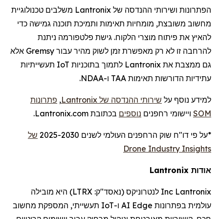
הפתרונות ושירותי ההנדסה של
Lantronix
משלבים טכנולוגיית
מחשוב משובצת, מומחיות תאימות ותמיכת תוכנה גמישה כדי
להאיץ את פיתוח מוצרי הלקוח. גישת פלטפורמה ניתנת
להרחבה זו לא רק מאפשרת זמן לשוק מהיר עבור
Gremsy
אלא
גם ממצבת את
Lantronix
לתמוך בתוכניות
IoT
תעשייתיות
עתידיות הדורשות תאימות TAA ו-NDAA.
למידע נוסף על
שירותי ההנדסה של
Lantronix
,
פתרונות
SOM
ויישומי
רחפנים
נוספים
בכתובת Lantronix.com.
*על פי דו
"
ח שוק
הרחפנים
העולמי לשנים 2025-2030
של
Drone Industry Insights
אודות
Lantronix
Lantronix
Inc
לנטרוניקס
(נאסד"ק:
LTRX
) היא מובילה
עולמית בפתרונות
Edge
AI
ו-
IoT
תעשייתי, המספקת מחשוב
חכם, קישוריות מאובטחת וניהול מרחוק עבור יישומים קריטיים