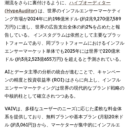
潮流をさらに裏付けるように、
ハイプオーディター
(HypeAuditor)
は、世界のインフルエンサーマーケティ
ング市場が2024年に約198億米ドル (約2兆9,270億7,589
万円) に達し、世界の広告支出全体の約2%を占めたと報
告している。 インスタグラムは依然として主要なプラッ
トフォームであり、同プラットフォームにおけるインフル
エンサーマーケット単体でも2025年には世界で220億米
ドル (約3兆2,523億655万円) を超えると予測されている。
AIとデータ主導の分析の統合が進むことで、キャンペー
ンの精度と投資収益率 (ROI) はさらに向上し、インフル
エンサーマーケティングは世界の現代的なブランド戦略の
中核的柱として確立されつつある。
VAIVは、多様なユーザーのニーズに応じた柔軟な料金体
系を提供しており、無料プランや基本プラン (月額20米ド
ル (約3,061円)) から、マーケターが集中的にインフルエ