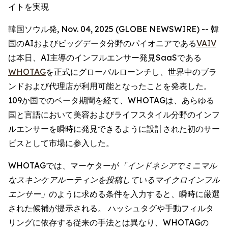
イトを実現
韓国ソウル発, Nov. 04, 2025 (GLOBE NEWSWIRE) -- 韓
国のAIおよびビッグデータ分野のパイオニアである
VAIV
は本日、AI主導のインフルエンサー発見SaaSである
WHOTAG
を正式にグローバルローンチし、世界中のブラ
ンドおよび代理店が利用可能となったことを発表した。
109か国でのベータ期間を経て、WHOTAGは、あらゆる
国と言語において美容およびライフスタイル分野のインフ
ルエンサーを瞬時に発見できるように設計された初のサー
ビスとして市場に参入した。
WHOTAGでは、マーケターが
「インドネシアでミニマル
なスキンケアルーティンを投稿しているマイクロインフル
エンサー」
のように求める条件を入力すると、瞬時に厳選
された候補が提示される。 ハッシュタグや手動フィルタ
リングに依存する従来の手法とは異なり、WHOTAGの