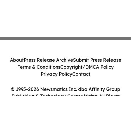
About
Press Release Archive
Submit Press Release
Terms & Conditions
Copyright/DMCA Policy
Privacy Policy
Contact
© 1995-2026 Newsmatics Inc. dba Affinity Group
Publishing & Technology Center Malta. All Rights
Reserved.
Cookie Settings / Your Privacy Choices