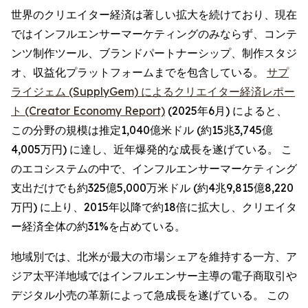
世界のクリエイター経済は著しい拡大を続けており、現在
ではインフルエンサーマーケティングのみならず、コンテ
ンツ制作ツール、ブランドパートナーシップ、制作スタジ
オ、収益化プラットフォームまでを包含している。
サプ
ライジェム (SupplyGem) によるクリエイター経済レポー
ト (Creator Economy Report)
(2025年6月) によると、
この分野の規模は推定1,040億米ドル (約15兆3,745億
4,005万円) に達し、近年爆発的な成長を遂げている。 こ
のエコシステムの中で、インフルエンサーマーケティング
支出だけでも約325億5,000万米ドル (約4兆9,815億8,220
万円) に上り、2015年以降で約18倍に拡大し、クリエイタ
ー経済全体の約31%を占めている。
地域別では、北米が最大の市場シェアを維持する一方、ア
ジア太平洋地域ではインフルエンサー主導の電子商取引や
デジタル小売の革新によって急成長を遂げている。 この