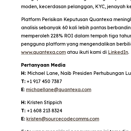
moden, kecerdasan pelanggan, KYC, jenayah ke
Platform Perisikan Keputusan Quantexa meningk
analisis sebanyak 60 kali lebih pantas berband
memperoleh 228% ROI dalam tempoh tiga tahun.
pengguna platform yang mengendalikan berbilion
www.quantexa.com
atau ikuti kami di
LinkedIn
.
Pertanyaan Media
H:
Michael Lane, Naib Presiden Perhubungan L
T:
+1 917 450 7387
E
:
michaellane@quantexa.com
H:
Kristen Stippich
T:
+1 608 213 8324
E:
kristen@sourcecodecomms.com