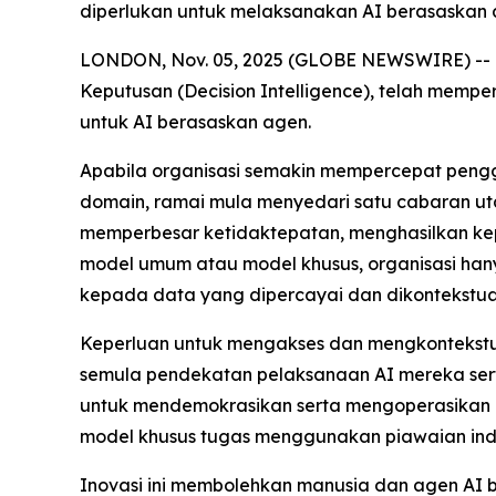
diperlukan untuk melaksanakan AI berasaskan 
LONDON, Nov. 05, 2025 (GLOBE NEWSWIRE) -- Da
Keputusan (Decision Intelligence), telah mempe
untuk AI berasaskan agen.
Apabila organisasi semakin mempercepat penggu
domain, ramai mula menyedari satu cabaran uta
memperbesar ketidaktepatan, menghasilkan k
model umum atau model khusus, organisasi hany
kepada data yang dipercayai dan dikontekstu
Keperluan untuk mengakses dan mengkontekstua
semula pendekatan pelaksanaan AI mereka sert
untuk mendemokrasikan serta mengoperasikan d
model khusus tugas menggunakan piawaian indu
Inovasi ini membolehkan manusia dan agen AI