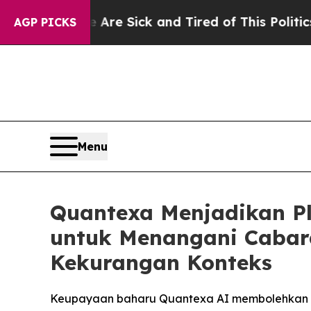
e Are Sick and Tired of This Politics of Hatred”
AGP PICKS
Menu
Quantexa Menjadikan Pl
untuk Menangani Cabar
Kekurangan Konteks
Keupayaan baharu Quantexa AI membolehkan pe