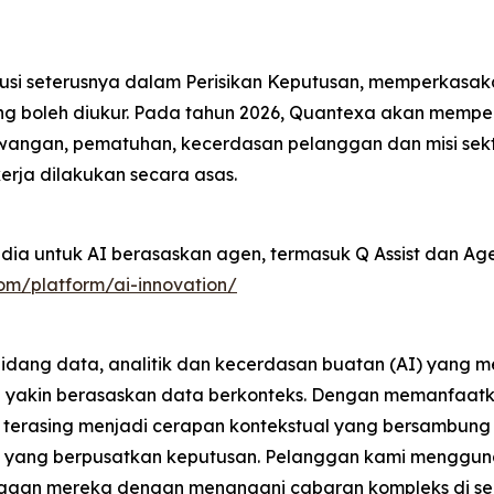
si seterusnya dalam Perisikan Keputusan, memperkasak
ang boleh diukur. Pada tahun 2026, Quantexa akan memp
wangan, pematuhan, kecerdasan pelanggan dan misi se
rja dilakukan secara asas.
ia untuk AI berasaskan agen, termasuk Q Assist dan Agen
om/platform/ai-innovation/
 bidang data, analitik dan kecerdasan buatan (AI) yang 
yakin berasaskan data berkonteks. Dengan memanfaatkan
 terasing menjadi cerapan kontekstual yang bersambun
i yang berpusatkan keputusan. Pelanggan kami menggun
n mereka dengan menangani cabaran kompleks di selur