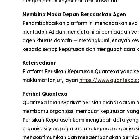
dengan penuh keyakinan dan kawalan.
Membina Masa Depan Berasaskan Agen
Penambahbaikan platform ini menandakan evolu
mentadbir AI dan mencipta nilai perniagaan y
agen khusus domain — merangkumi jenayah ke
kepada setiap keputusan dan mengubah cara ke
Ketersediaan
Platform Perisikan Keputusan Quantexa yang sed
maklumat lanjut, layari
https://www.quantexa.c
Perihal Quantexa
Quantexa ialah syarikat perisian global dalam
membantu organisasi membuat keputusan yang 
Perisikan Keputusan kami mengubah data yang
organisasi yang dipacu data kepada organisas
mengoptimumkan dan mengembangkan perniagaa