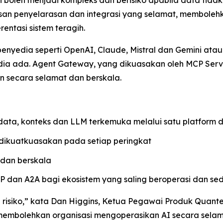
boleh menjadi kompleks dan berisiko apabila data tida
san penyelarasan dan integrasi yang selamat, membole
entasi sistem teragih.
nyedia seperti OpenAI, Claude, Mistral dan Gemini at
sedia ada. Agent Gateway, yang dikuasakan oleh MCP S
n secara selamat dan berskala.
ta, konteks dan LLM terkemuka melalui satu platform d
 dikuatkuasakan pada setiap peringkat
 dan berskala
P dan A2A bagi ekosistem yang saling beroperasi dan s
 risiko,” kata Dan Higgins, Ketua Pegawai Produk Quan
membolehkan organisasi mengoperasikan AI secara selama