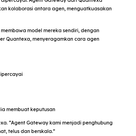
k dipercayai. Agent Gateway dari Quantexa
hkan kolaborasi antara agen, menguatkuasakan
au membawa model mereka sendiri, dengan
erver Quantexa, menyeragamkan cara agen
ipercayai
edia membuat keputusan
texa. “Agent Gateway kami menjadi penghubung
t, telus dan berskala.”