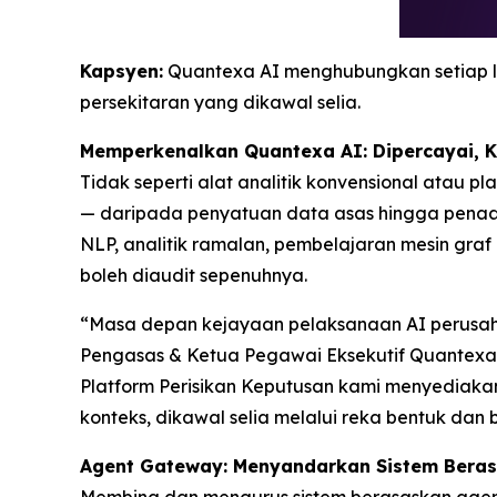
Kapsyen:
Quantexa AI menghubungkan setiap l
persekitaran yang dikawal selia.
Memperkenalkan Quantexa AI: Dipercayai, 
Tidak seperti alat analitik konvensional atau 
— daripada penyatuan data asas hingga penaak
NLP, analitik ramalan, pembelajaran mesin gra
boleh diaudit sepenuhnya.
“Masa depan kejayaan pelaksanaan AI perusah
Pengasas & Ketua Pegawai Eksekutif Quantexa.
Platform Perisikan Keputusan kami menyediaka
konteks, dikawal selia melalui reka bentuk dan b
Agent Gateway: Menyandarkan Sistem Bera