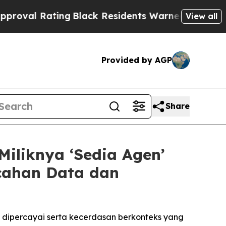
ng
Black Residents Warned of Abusive Cops for Y
View all
Provided by AGP
Share
iliknya ‘Sedia Agen’
cahan Data dan
ipercayai serta kecerdasan berkonteks yang