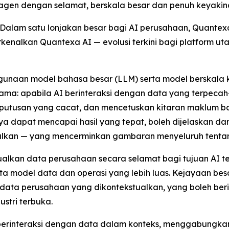
agen dengan selamat, berskala besar dan penuh keyaki
lam satu lonjakan besar bagi AI perusahaan, Quantexa,
rkenalkan Quantexa AI — evolusi terkini bagi platform u
naan model bahasa besar (LLM) serta model berskala kec
ma: apabila AI berinteraksi dengan data yang terpecah-
eputusan yang cacat, dan mencetuskan kitaran maklum 
a dapat mencapai hasil yang tepat, boleh dijelaskan d
alkan — yang mencerminkan gambaran menyeluruh tenta
lkan data perusahaan secara selamat bagi tujuan AI te
a model data dan operasi yang lebih luas. Kejayaan be
ata perusahaan yang dikontekstualkan, yang boleh ber
stri terbuka.
 berinteraksi dengan data dalam konteks, menggabung