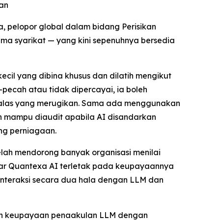
nan
 pelopor global dalam bidang Perisikan
tama syarikat — yang kini sepenuhnya bersedia
il yang dibina khusus dan dilatih mengikut
pecah atau tidak dipercayai, ia boleh
balas yang merugikan. Sama ada menggunakan
an mampu diaudit apabila AI disandarkan
ng perniagaan.
lah mendorong banyak organisasi menilai
sar Quantexa AI terletak pada keupayaannya
interaksi secara dua hala dengan LLM dan
kan keupayaan penaakulan LLM dengan